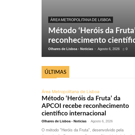
ÁREA METROPOLITANA DE LISBOA
Método ‘Heróis da Fruta
reconhecimento científic
Olhares de Lisboa - Noticias
-
Agosto 6, 2026
0
ÚLTIMAS
Todas
Lisboa
Oeiras
Odi
Área Metropolitana de Lisboa
Método ‘Heróis da Fruta’ da
APCOI recebe reconhecimento
científico internacional
Olhares de Lisboa - Noticias
-
Agosto 6, 2026
O método "Heróis da Fruta", desenvolvido pela