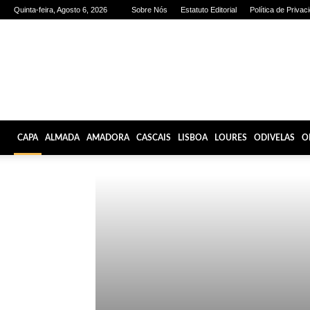
Quinta-feira, Agosto 6, 2026
Sobre Nós
Estatuto Editorial
Política de Privac
Olhares
de
Lisboa
CAPA
ALMADA
AMADORA
CASCAIS
LISBOA
LOURES
ODIVELAS
O