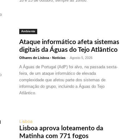
18 e 25 de outubro, sempre às 16h00.
to
Ambiente
Ataque informático afeta sistemas
digitais da Águas do Tejo Atlântico
Olhares de Lisboa - Noticias
-
Agosto 5, 2026
A Águas de Portugal (AdP) foi alvo, na passada sexta-
feira, de um ataque informático de elevada
o
complexidade que afetou parte dos sistemas de
informação do grupo, incluindo a Águas do Tejo
Atlântico.
u
Lisboa
Lisboa aprova loteamento da
Matinha com 771 fogos