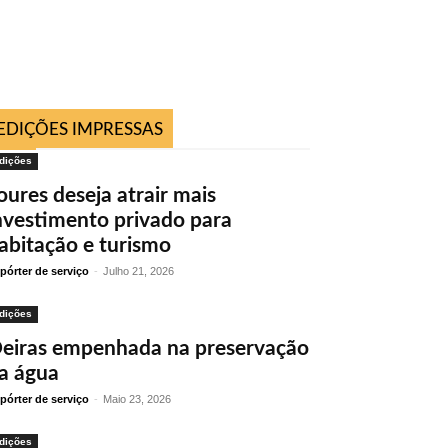
EDIÇÕES IMPRESSAS
dições
oures deseja atrair mais
nvestimento privado para
abitação e turismo
pórter de serviço
-
Julho 21, 2026
dições
eiras empenhada na preservação
a água
pórter de serviço
-
Maio 23, 2026
dições