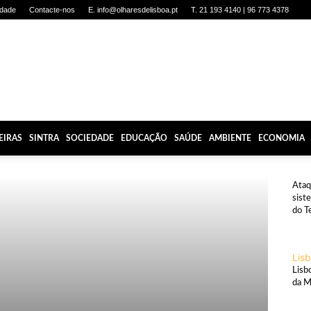
idade
Contacte-nos
E. info@olharesdelisboa.pt
T. 21 193 4140 | 96 773 4378
EIRAS
SINTRA
SOCIEDADE
EDUCAÇÃO
SAÚDE
AMBIENTE
ECONOMIA
Amb
Ataq
sist
do T
Lis
Lisb
da M