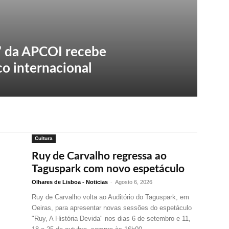
’ da APCOI recebe
o internacional
velas
Almada
Amadora
Loures
Cascais
Mais
Cultura
Ruy de Carvalho regressa ao
Taguspark com novo espetáculo
Olhares de Lisboa - Noticias
-
Agosto 6, 2026
Ruy de Carvalho volta ao Auditório do Taguspark, em
Oeiras, para apresentar novas sessões do espetáculo
"Ruy, A História Devida" nos dias 6 de setembro e 11,