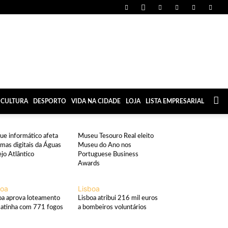
CULTURA
DESPORTO
VIDA NA CIDADE
LOJA
LISTA EMPRESARIAL
iente
Cultura
ue informático afeta
Museu Tesouro Real eleito
emas digitais da Águas
Museu do Ano nos
ejo Atlântico
Portuguese Business
Awards
boa
Lisboa
oa aprova loteamento
Lisboa atribui 216 mil euros
atinha com 771 fogos
a bombeiros voluntários