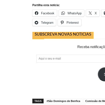
Partilha esta noticia:
Facebook
WhatsApp
X
Telegram
Pinterest
SUBSCREVA NOVAS NOTICIAS
Receba notificaçõ
Aqui
o
seu
e-
mail
TAGS
#São Domingos de Benfica
Comissão de Mo