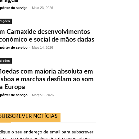
pórter de serviço
-
Maio 23, 2026
dições
m Carnaxide desenvolvimentos
conómico e social de mãos dadas
pórter de serviço
-
Maio 14, 2026
dições
oedas com maioria absoluta em
isboa e marchas desfilam ao som
a Europa
pórter de serviço
-
Março 5, 2026
SUBSCREVER NOTÍCIAS
dique o seu endereço de email para subscrever
te site e receber notificações de novos artigos