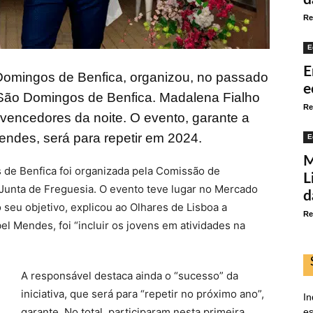
Re
E
E
omingos de Benfica, organizou, no passado
e
 São Domingos de Benfica. Madalena Fialho
Re
vencedores da noite. O evento, garante a
ndes, será para repetir em 2024.
E
M
 de Benfica foi organizada pela Comissão de
L
Junta de Freguesia. O evento teve lugar no Mercado
d
 seu objetivo, explicou ao Olhares de Lisboa a
Re
l Mendes, foi “incluir os jovens em atividades na
A responsável destaca ainda o “sucesso” da
iniciativa, que será para “repetir no próximo ano”,
In
garante. No total, participaram nesta primeira
es