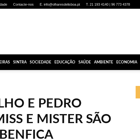
idade
Contacte-nos
E. info@olharesdelisboa.pt
T. 21 193 4140 | 96 773 4378
EIRAS
SINTRA
SOCIEDADE
EDUCAÇÃO
SAÚDE
AMBIENTE
ECONOMIA
LHO E PEDRO
ISS E MISTER SÃO
BENFICA