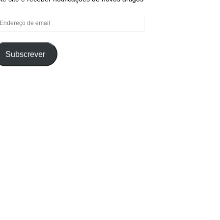
ndereço
e
ail
Subscrever