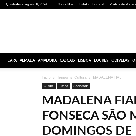
Quinta-feira, Agosto 6, 2026
Sobre Nós
Estatuto Editorial
Política de Privac
Olhares
de
Lisboa
CAPA
ALMADA
AMADORA
CASCAIS
LISBOA
LOURES
ODIVELAS
O
Início
Temas
Cultura
MADALENA FIAL...
Cultura
Lisboa
Sociedade
MADALENA FIA
FONSECA SÃO M
DOMINGOS DE 