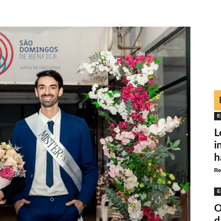
E
L
i
h
Re
E
O
d