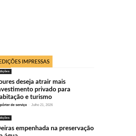
EDIÇÕES IMPRESSAS
dições
oures deseja atrair mais
nvestimento privado para
abitação e turismo
pórter de serviço
-
Julho 21, 2026
dições
eiras empenhada na preservação
a água