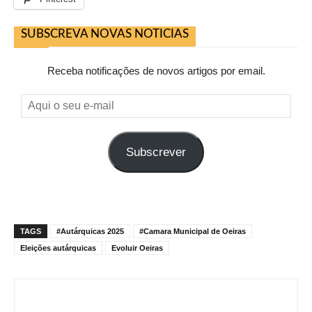
SUBSCREVA NOVAS NOTICIAS
Receba notificações de novos artigos por email.
Aqui
o
seu
Subscrever
e-
mail
TAGS
#Autárquicas 2025
#Camara Municipal de Oeiras
Eleições autárquicas
Evoluir Oeiras