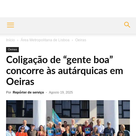
Início
Área Metropolitana de Lisboa
Oeiras
Oeiras
Coligação de “gente boa”
concorre às autárquicas em
Oeiras
Por
Repórter de serviço
-
Agosto 19, 2025