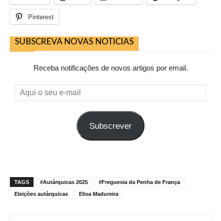
Pinterest
SUBSCREVA NOVAS NOTICIAS
Receba notificações de novos artigos por email.
Aqui
o
seu
Subscrever
e-
mail
TAGS
#Autárquicas 2025
#Freguesia da Penha de França
Eleições autárquicas
Elisa Madureira