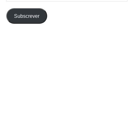
de
email
Subscrever