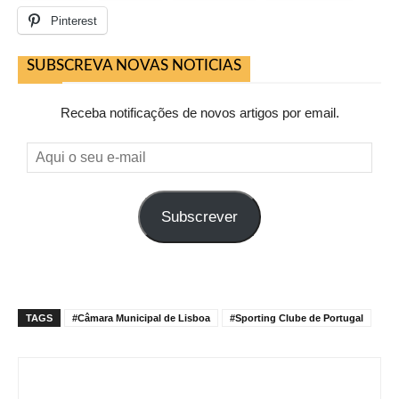
Pinterest
SUBSCREVA NOVAS NOTICIAS
Receba notificações de novos artigos por email.
Aqui
o
seu
Subscrever
e-
mail
TAGS
#Câmara Municipal de Lisboa
#Sporting Clube de Portugal