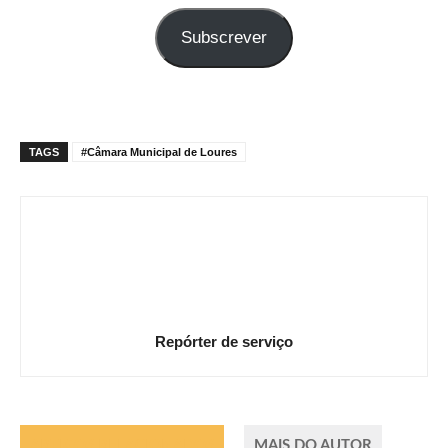
seu
Subscrever
e-
mail
TAGS
#Câmara Municipal de Loures
Repórter de serviço
ARTIGOS RELACIONADOS
MAIS DO AUTOR