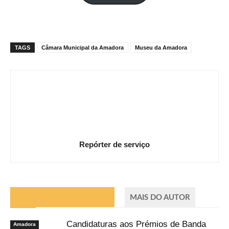
mail
TAGS
Câmara Municipal da Amadora
Museu da Amadora
Repórter de serviço
ARTIGOS RELACIONADOS
MAIS DO AUTOR
Candidaturas aos Prémios de Banda
Amadora