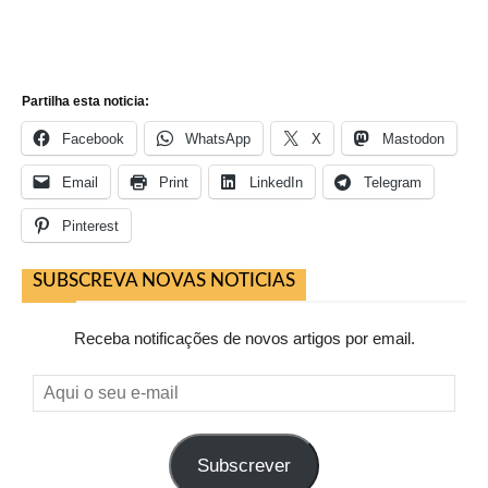
Partilha esta noticia:
Facebook
WhatsApp
X
Mastodon
Email
Print
LinkedIn
Telegram
Pinterest
SUBSCREVA NOVAS NOTICIAS
Receba notificações de novos artigos por email.
Aqui
o
seu
Subscrever
e-