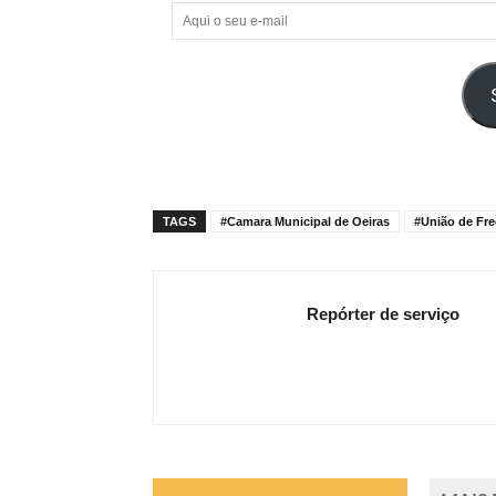
Aqui
o
seu
e-
mail
TAGS
#Camara Municipal de Oeiras
#União de Fre
Repórter de serviço