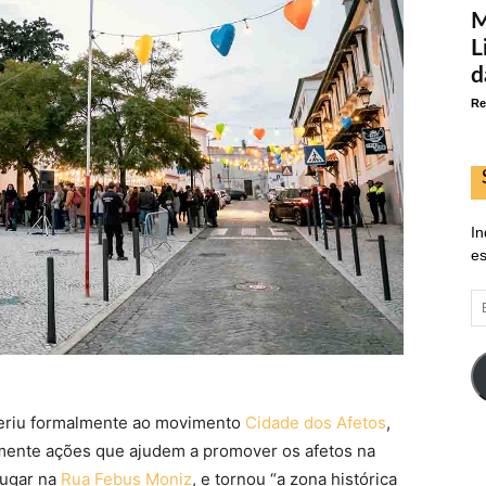
M
L
d
Re
In
es
E
d
em
aderiu formalmente ao movimento
Cidade dos Afetos
,
mente ações que ajudem a promover os afetos na
lugar na
Rua Febus Moniz
, e tornou “a zona histórica