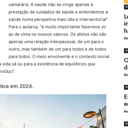
camarária. A saúde não se cinge apenas à
E
prestação de cuidados de saúde e entendemos a
L
saúde numa perspetiva mais lata e intersectorial”.
i
Para o autarca, “é muito importante fazermos vir
h
ao de cima os nossos valores. Os afetos não são
Re
apenas uma relação interpessoal, de um para o
outro, mas também de um para todos e de todos
E
para todos. O meio envolvente e o contexto social
O
vida sã ou para a existência de equilíbrios que
d
víduo”.
Re
tiva em 2024.
E
E
e
Re
E