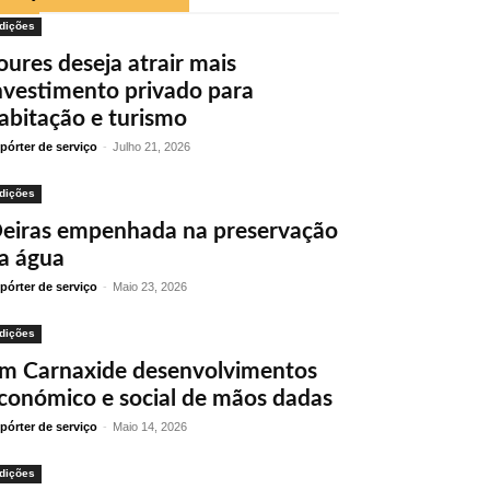
dições
oures deseja atrair mais
nvestimento privado para
abitação e turismo
pórter de serviço
-
Julho 21, 2026
dições
eiras empenhada na preservação
a água
pórter de serviço
-
Maio 23, 2026
dições
m Carnaxide desenvolvimentos
conómico e social de mãos dadas
pórter de serviço
-
Maio 14, 2026
dições