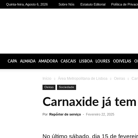
Quinta-feira, Agosto 6, 2026
Sobre Nós
Estatuto Editorial
Política de Privac
Olhares
de
Lisboa
CAPA
ALMADA
AMADORA
CASCAIS
LISBOA
LOURES
ODIVELAS
O
Início
Área Metropolitana de Lisboa
Oeiras
Carn
Oeiras
Sociedade
Carnaxide já tem
Por
Repórter de serviço
-
Fevereiro 22, 2025
No último sábado, dia 15 de fevere