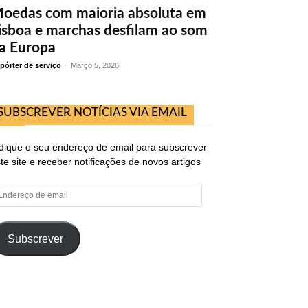
oedas com maioria absoluta em
isboa e marchas desfilam ao som
a Europa
pórter de serviço
-
Março 5, 2026
SUBSCREVER NOTÍCIAS VIA EMAIL
dique o seu endereço de email para subscrever
te site e receber notificações de novos artigos
ndereço
e
ail
Subscrever