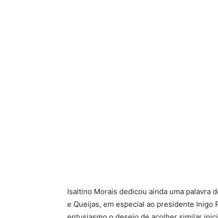
Isaltino Morais dedicou ainda uma palavra
e Queijas, em especial ao presidente Inigo
entusiasmo o desejo de acolher similar inici