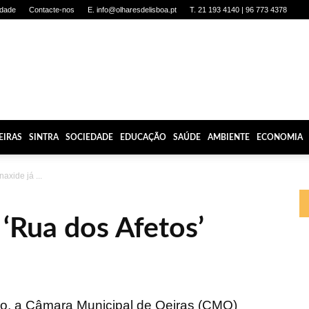
idade
Contacte-nos
E. info@olharesdelisboa.pt
T. 21 193 4140 | 96 773 4378
EIRAS
SINTRA
SOCIEDADE
EDUCAÇÃO
SAÚDE
AMBIENTE
ECONOMIA
axide já ...
 ‘Rua dos Afetos’
iro, a Câmara Municipal de Oeiras (CMO)