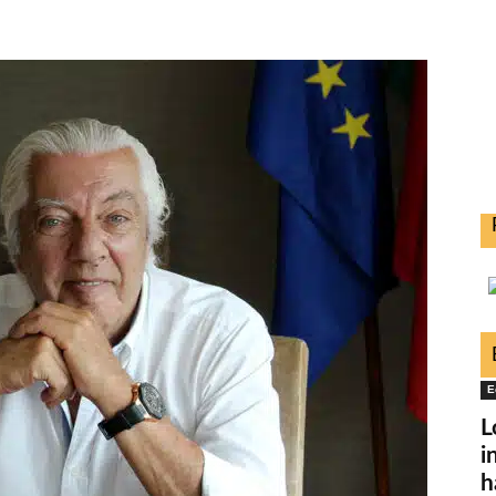
E
L
i
h