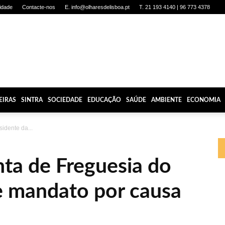
cidade
Contacte-nos
E. info@olharesdelisboa.pt
T. 21 193 4140 | 96 773 4378
EIRAS
SINTRA
SOCIEDADE
EDUCAÇÃO
SAÚDE
AMBIENTE
ECONOMIA
sidente da...
nta de Freguesia do
e mandato por causa