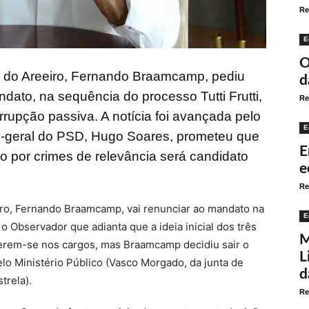
Re
E
O
a do Areeiro, Fernando Braamcamp, pediu
d
dato, na sequência do processo Tutti Frutti,
Re
rupção passiva. A notícia foi avançada pelo
E
io-geral do PSD, Hugo Soares, prometeu que
E
 por crimes de relevância será candidato
e
Re
iro, Fernando Braamcamp, vai renunciar ao mandato na
E
u o Observador que adianta que a ideia inicial dos três
M
terem-se nos cargos, mas Braamcamp decidiu sair o
L
lo Ministério Público (Vasco Morgado, da junta de
d
trela).
Re