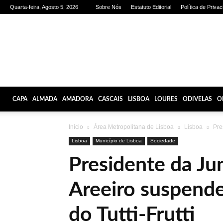
Quarta-feira, Agosto 5, 2026
Sobre Nós
Estatuto Editorial
Política de Priva
Olhares
de
Lisboa
CAPA
ALMADA
AMADORA
CASCAIS
LISBOA
LOURES
ODIVELAS
O
Início
Área Metropolitana de Lisboa
Lisboa
Pre
Lisboa
Município de Lisboa
Sociedade
Presidente da Ju
Areeiro suspend
do Tutti-Frutti