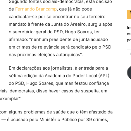
Segundo fontes sociais-democratas, esta decisão
de
Fernando Brancamp
, que já não pode
candidatar-se por se encontrar no seu terceiro
mandato à frente da Junta do Areeiro, surgiu após
In
o secretário-geral do PSD, Hugo Soares, ter
es
afirmado: “nenhum presidente de junta acusado
po
em crimes de relevância será candidato pelo PSD
E
nas próximas eleições autárquicas”.
d
em
Em declarações aos jornalistas, à entrada para a
sétima edição da Academia do Poder Local (APL)
do PSD, Hugo Soares, que manifestou confiança
ciais-democratas, disse haver casos de suspeita, em
 exemplar”.
om alguns problemas de saúde que o têm afastado da
as — é acusado pelo Ministério Público por 39 crimes,