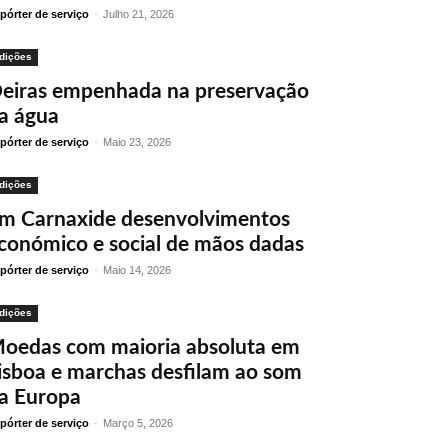
pórter de serviço
-
Julho 21, 2026
dições
eiras empenhada na preservação
a água
pórter de serviço
-
Maio 23, 2026
dições
m Carnaxide desenvolvimentos
conómico e social de mãos dadas
pórter de serviço
-
Maio 14, 2026
dições
oedas com maioria absoluta em
isboa e marchas desfilam ao som
a Europa
pórter de serviço
-
Março 5, 2026