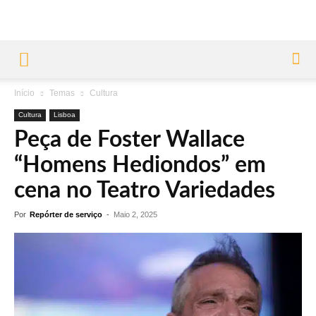
Início
Temas
Cultura
Cultura
Lisboa
Peça de Foster Wallace
“Homens Hediondos” em
cena no Teatro Variedades
Por
Repórter de serviço
-
Maio 2, 2025