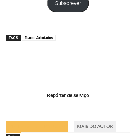
Subscrever
e-
mail
TAGS
Teatro Variedades
Repórter de serviço
ARTIGOS RELACIONADOS
MAIS DO AUTOR