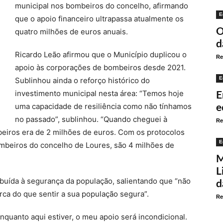
municipal nos bombeiros do concelho, afirmando
E
que o apoio financeiro ultrapassa atualmente os
O
quatro milhões de euros anuais.
d
Ricardo Leão afirmou que o Município duplicou o
Re
apoio às corporações de bombeiros desde 2021.
E
Sublinhou ainda o reforço histórico do
investimento municipal nesta área: “Temos hoje
E
uma capacidade de resiliência como não tínhamos
e
no passado”, sublinhou. “Quando cheguei à
Re
eiros era de 2 milhões de euros. Com os protocolos
E
ombeiros do concelho de Loures, são 4 milhões de
M
L
ibuída à segurança da população, salientando que “não
d
rca do que sentir a sua população segura”.
Re
nquanto aqui estiver, o meu apoio será incondicional.