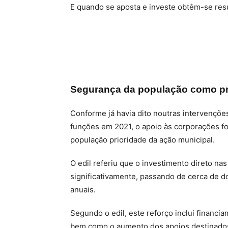
E quando se aposta e investe obtêm-se resu
Segurança da população como pr
Conforme já havia dito noutras intervençõe
funções em 2021, o apoio às corporações fo
população prioridade da ação municipal.
O edil referiu que o investimento direto n
significativamente, passando de cerca de d
anuais.
Segundo o edil, este reforço inclui financ
bem como o aumento dos apoios destinados