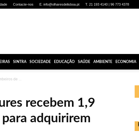
idade
Contacte-nos
E. info@olharesdelisboa.pt
T. 21 193 4140 | 96 773 4378
EIRAS
SINTRA
SOCIEDADE
EDUCAÇÃO
SAÚDE
AMBIENTE
ECONOMIA
beiros de ...
ures recebem 1,9
 para adquirirem