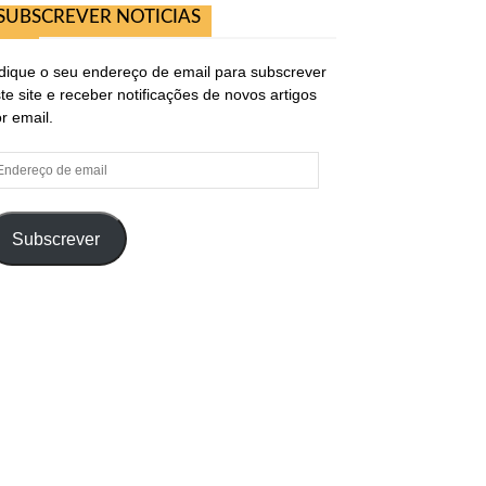
SUBSCREVER NOTICIAS
dique o seu endereço de email para subscrever
te site e receber notificações de novos artigos
r email.
ndereço
e
ail
Subscrever