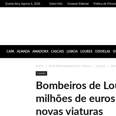
Quinta-feira, Agosto 6, 2026
Sobre Nós
Estatuto Editorial
Política de Privac
Olhares
de
Lisboa
CAPA
ALMADA
AMADORA
CASCAIS
LISBOA
LOURES
ODIVELAS
O
Início
Área Metropolitana de Lisboa
Loures
Bom
Loures
Bombeiros de Lo
milhões de euros
novas viaturas