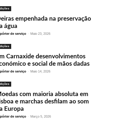
dições
eiras empenhada na preservação
a água
pórter de serviço
-
Maio 23, 2026
dições
m Carnaxide desenvolvimentos
conómico e social de mãos dadas
pórter de serviço
-
Maio 14, 2026
dições
oedas com maioria absoluta em
isboa e marchas desfilam ao som
a Europa
pórter de serviço
-
Março 5, 2026