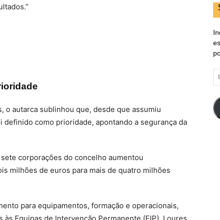
ltados.”
In
es
po
E
d
ioridade
em
s, o autarca sublinhou que, desde que assumiu
i definido como prioridade, apontando a segurança da
as sete corporações do concelho aumentou
ois milhões de euros para mais de quatro milhões
iamento para equipamentos, formação e operacionais,
 às Equipas de Intervenção Permanente (EIP). Loures