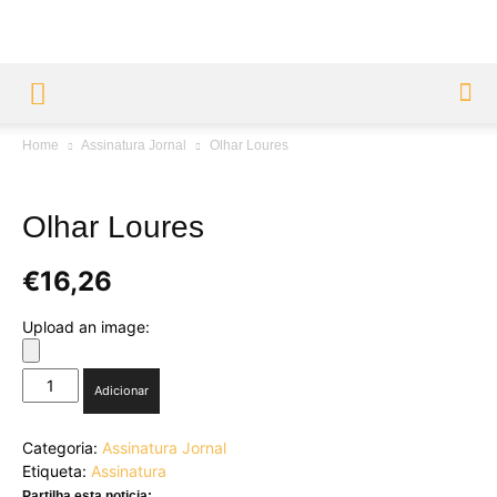
Home
Assinatura Jornal
Olhar Loures
Olhar Loures
€
16,26
Upload an image:
Quantidade
Adicionar
de
Olhar
Categoria:
Assinatura Jornal
Loures
Etiqueta:
Assinatura
Partilha esta noticia: