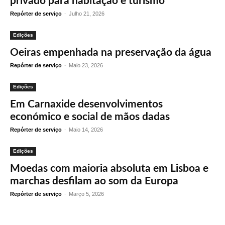
privado para habitação e turismo
Repórter de serviço
-
Julho 21, 2026
Edições
Oeiras empenhada na preservação da água
Repórter de serviço
-
Maio 23, 2026
Edições
Em Carnaxide desenvolvimentos
económico e social de mãos dadas
Repórter de serviço
-
Maio 14, 2026
Edições
Moedas com maioria absoluta em Lisboa e
marchas desfilam ao som da Europa
Repórter de serviço
-
Março 5, 2026