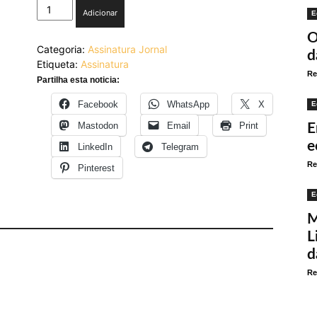
Quantidade
Adicionar
E
de
Olhares
O
Categoria:
Assinatura Jornal
de
d
Etiqueta:
Assinatura
Lisboa
Re
Partilha esta noticia:
Facebook
WhatsApp
X
E
Mastodon
Email
Print
E
e
LinkedIn
Telegram
Re
Pinterest
E
M
L
d
Re