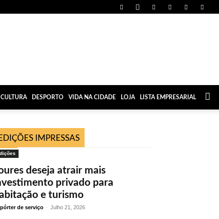
CULTURA
DESPORTO
VIDA NA CIDADE
LOJA
LISTA EMPRESARIAL
EDIÇÕES IMPRESSAS
dições
oures deseja atrair mais
nvestimento privado para
abitação e turismo
pórter de serviço
-
Julho 21, 2026