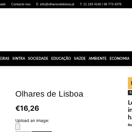
dade
Contacte-nos
E. info@olharesdelisboa.pt
T. 21 193 4140 | 96 773 4378
EIRAS
SINTRA
SOCIEDADE
EDUCAÇÃO
SAÚDE
AMBIENTE
ECONOMIA
Olhares de Lisboa
E
L
€
16,26
i
h
Upload an image:
Re