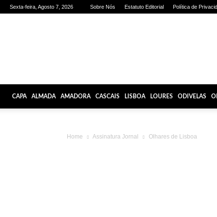
Sexta-feira, Agosto 7, 2026
Sobre Nós
Estatuto Editorial
Política de Privaci
Olhares
de
Lisboa
CAPA
ALMADA
AMADORA
CASCAIS
LISBOA
LOURES
ODIVELAS
O
Home
Assinatura Jornal
Olhares de Lisboa