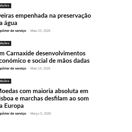
dições
eiras empenhada na preservação
a água
pórter de serviço
-
Maio 23, 2026
dições
m Carnaxide desenvolvimentos
conómico e social de mãos dadas
pórter de serviço
-
Maio 14, 2026
dições
oedas com maioria absoluta em
isboa e marchas desfilam ao som
a Europa
pórter de serviço
-
Março 5, 2026