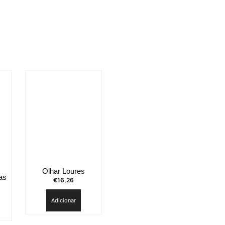
Olhar Loures
as
€
16,26
Adicionar