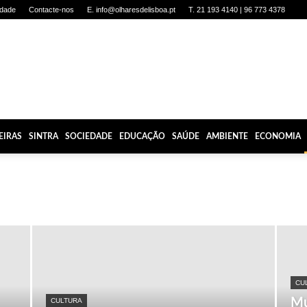
idade
Contacte-nos
E. info@olharesdelisboa.pt
T. 21 193 4140 | 96 773 4378
EIRAS
SINTRA
SOCIEDADE
EDUCAÇÃO
SAÚDE
AMBIENTE
ECONOMIA
CU
Mu
CULTURA