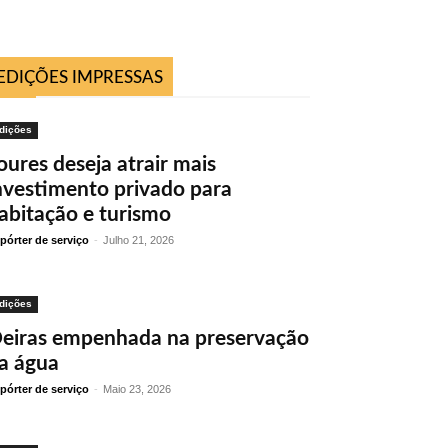
EDIÇÕES IMPRESSAS
dições
oures deseja atrair mais
nvestimento privado para
abitação e turismo
pórter de serviço
-
Julho 21, 2026
dições
eiras empenhada na preservação
a água
pórter de serviço
-
Maio 23, 2026