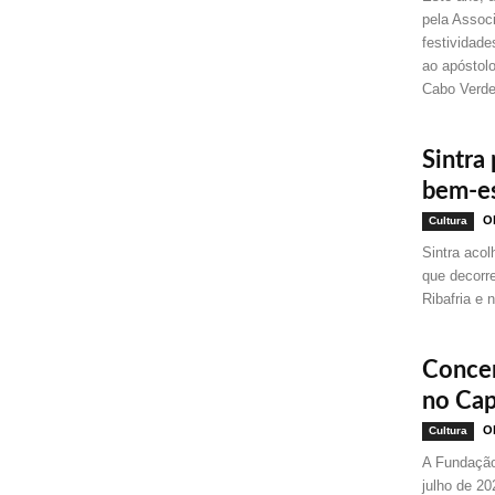
pela Assoc
festividad
ao apóstol
Cabo Verd
Sintra
bem-es
Ol
Cultura
Sintra acol
que decorre
Ribafria e 
Concer
no Cap
Ol
Cultura
A Fundação
julho de 20