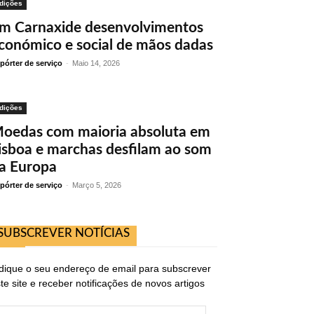
dições
m Carnaxide desenvolvimentos
conómico e social de mãos dadas
pórter de serviço
-
Maio 14, 2026
dições
oedas com maioria absoluta em
isboa e marchas desfilam ao som
a Europa
pórter de serviço
-
Março 5, 2026
SUBSCREVER NOTÍCIAS
dique o seu endereço de email para subscrever
te site e receber notificações de novos artigos
ndereço