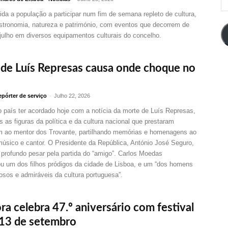
d
ida a população a participar num fim de semana repleto de cultura,
em
stronomia, natureza e património, com eventos que decorrem de
julho em diversos equipamentos culturais do concelho.
de Luís Represas causa onde choque no
pórter de serviço
-
Julho 22, 2026
 país ter acordado hoje com a notícia da morte de Luís Represas,
s as figuras da política e da cultura nacional que prestaram
ao mentor dos Trovante, partilhando memórias e homenagens ao
músico e cantor. O Presidente da República, António José Seguro,
 profundo pesar pela partida do “amigo”. Carlos Moedas
 um dos filhos pródigos da cidade de Lisboa, e um “dos homens
osos e admiráveis da cultura portuguesa”.
a celebra 47.º aniversário com festival
 13 de setembro