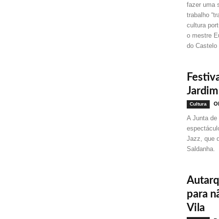
fazer uma 
trabalho “
cultura po
o mestre Eu
do Castel
Festiv
Jardim
Ol
Cultura
A Junta de
espectácul
Jazz, que 
Saldanha.
Autarq
para n
Vila