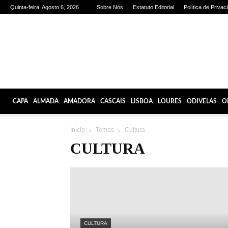
Quinta-feira, Agosto 6, 2026
Sobre Nós
Estatuto Editorial
Política de Privac
Olhares
de
Lisboa
CAPA
ALMADA
AMADORA
CASCAIS
LISBOA
LOURES
ODIVELAS
O
Início
Temas
Cultura
CULTURA
CULTURA