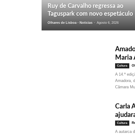
Ruy de Carvalho regressa ao
Taguspark com novo espetáculo
Olhares de Lisboa - Noticias
-
Agosto 6, 2026
Amador
Maria
Ol
Cultura
A 14.ª edi
Amadora, d
Câmara Mun
Carla 
ajudar
Re
Cultura
A autarca d