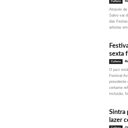
Re
Cultura
Através de
Salvo vai d
das Festas
artistas em
Festiv
sexta f
Re
Cultura
O jazz est
Festival Av
presidente 
certame ref
inclusão, f
Sintra
lazer 
Ol
Cultura