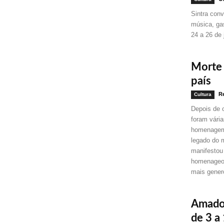
Sintra conv
música, ga
24 a 26 de 
Morte 
país
Re
Cultura
Depois de o
foram vária
homenagem 
legado do 
manifestou
homenageou
mais gener
Amador
de 3 a