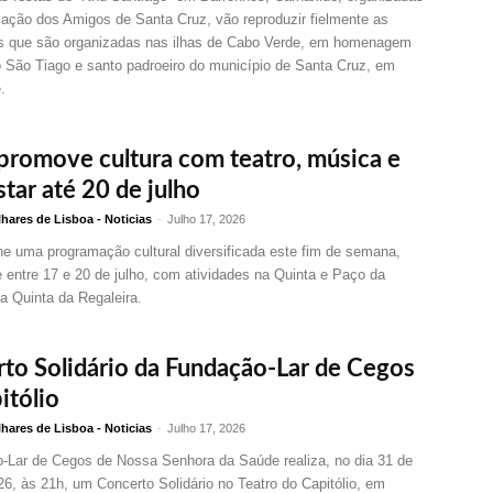
iação dos Amigos de Santa Cruz, vão reproduzir fielmente as
es que são organizadas nas ilhas de Cabo Verde, em homenagem
o São Tiago e santo padroeiro do município de Santa Cruz, em
e.
 promove cultura com teatro, música e
tar até 20 de julho
hares de Lisboa - Noticias
-
Julho 17, 2026
he uma programação cultural diversificada este fim de semana,
 entre 17 e 20 de julho, com atividades na Quinta e Paço da
na Quinta da Regaleira.
to Solidário da Fundação-Lar de Cegos
itólio
hares de Lisboa - Noticias
-
Julho 17, 2026
-Lar de Cegos de Nossa Senhora da Saúde realiza, no dia 31 de
26, às 21h, um Concerto Solidário no Teatro do Capitólio, em