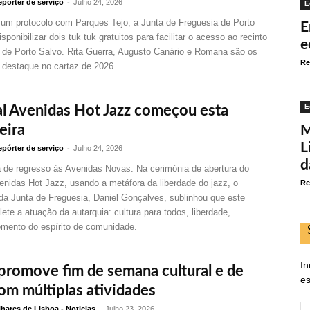
pórter de serviço
-
Julho 24, 2026
E
 um protocolo com Parques Tejo, a Junta de Freguesia de Porto
E
isponibilizar dois tuk tuk gratuitos para facilitar o acesso ao recinto
e
 de Porto Salvo. Rita Guerra, Augusto Canário e Romana são os
Re
 destaque no cartaz de 2026.
E
al Avenidas Hot Jazz começou esta
eira
M
L
pórter de serviço
-
Julho 24, 2026
d
á de regresso às Avenidas Novas. Na cerimónia de abertura do
enidas Hot Jazz, usando a metáfora da liberdade do jazz, o
Re
da Junta de Freguesia, Daniel Gonçalves, sublinhou que este
lete a atuação da autarquia: cultura para todos, liberdade,
omento do espírito de comunidade.
In
 promove fim de semana cultural e de
es
com múltiplas atividades
E
hares de Lisboa - Noticias
-
Julho 23, 2026