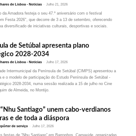
hares de Lisboa - Noticias
-
Julho 21, 2026
 da Amadora festeja o seu 47.º aniversário com o festival
m Festa 2026", que decorre de 3 a 13 de setembro, oferecendo
 diversificado de iniciativas culturais, desportivas e sociais.
ula de Setúbal apresenta plano
égico 2028-2034
hares de Lisboa - Noticias
-
Julho 17, 2026
de Intermunicipal da Península de Setúbal (CIMPS) apresentou a
a e o modelo de participação do Estudo Península de Setúbal -
atégico 2028-2034, numa sessão realizada a 15 de julho no Cine
quim de Almeida, no Montijo.
 “Nhu Santiago” unem cabo-verdianos
ras e de toda a diáspora
pórter de serviço
-
Julho 17, 2026
as festas de “Nhu Santiago” em Barronhos, Carnaxide, organizadas