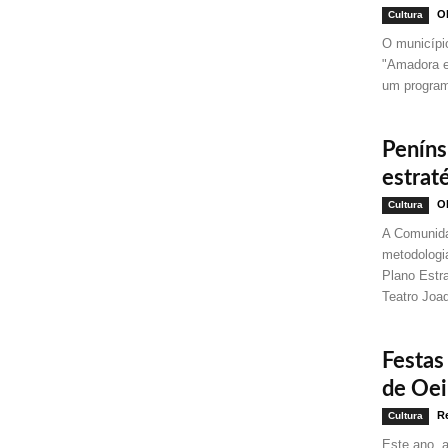
Ol
Cultura
O município
"Amadora e
um programa
Peníns
estrat
Ol
Cultura
A Comunida
metodologi
Plano Estr
Teatro Joa
Festas
de Oei
Re
Cultura
Este ano, 