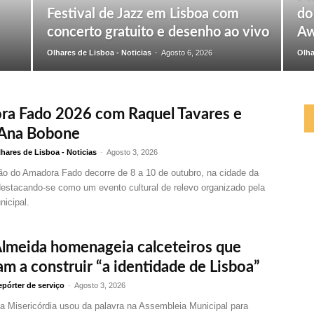
Festival de Jazz em Lisboa com
do
concerto gratuito e desenho ao vivo
Aw
Olhares de Lisboa - Noticias
-
Agosto 6, 2026
Olha
a Fado 2026 com Raquel Tavares e
 Ana Bobone
hares de Lisboa - Noticias
-
Agosto 3, 2026
ção do Amadora Fado decorre de 8 a 10 de outubro, na cidade da
estacando-se como um evento cultural de relevo organizado pela
icipal.
Almeida homenageia calceteiros que
am a construir “a identidade de Lisboa”
pórter de serviço
-
Agosto 3, 2026
a Misericórdia usou da palavra na Assembleia Municipal para