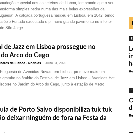
saudação especial aos calceteiros de Lisboa, lembrando que o seu
transforma simples pedra numa das mais belas expressões da
rtuguesa”. A calçada portuguesa nasceu em Lisboa, em 1842, tendo
sébio Furtado executado o primeiro grande pavimento no interior
o de São Jorge.
E
al de Jazz em Lisboa prossegue no
L
 do Arco do Cego
i
h
hares de Lisboa - Noticias
-
Julho 31, 2026
 Freguesia de Avenidas Novas, em Lisboa, promove mais um
Re
o gratuito no âmbito do Festival de Jazz em Lisboa – Avenidas Hot
decorre no Jardim do Arco do Cego, junto à estação de Metro
E
O
d
uia de Porto Salvo disponibiliza tuk tuk
Re
ão deixar ninguém de fora na Festa da