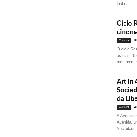
Lisboa.
Ciclo 
cinema
Ol
Cultura
O ciclo Ro
os dias 15 
marcaram o
Art in
Socied
da Lib
Ol
Cultura
A Avenida d
Avenida, um
Sociedade 