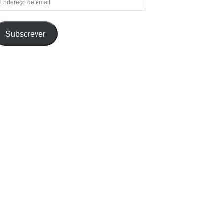
e
ail
Subscrever