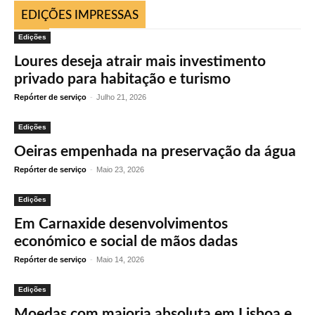
EDIÇÕES IMPRESSAS
Edições
Loures deseja atrair mais investimento
privado para habitação e turismo
Repórter de serviço
-
Julho 21, 2026
Edições
Oeiras empenhada na preservação da água
Repórter de serviço
-
Maio 23, 2026
Edições
Em Carnaxide desenvolvimentos
económico e social de mãos dadas
Repórter de serviço
-
Maio 14, 2026
Edições
Moedas com maioria absoluta em Lisboa e