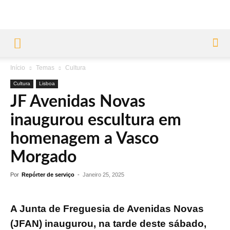
Início
Temas
Cultura
Cultura
Lisboa
JF Avenidas Novas
inaugurou escultura em
homenagem a Vasco
Morgado
Por
Repórter de serviço
-
Janeiro 25, 2025
A Junta de Freguesia de Avenidas Novas
(JFAN) inaugurou, na tarde deste sábado,