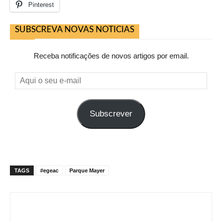
Pinterest
SUBSCREVA NOVAS NOTICIAS
Receba notificações de novos artigos por email.
Aqui
o
seu
Subscrever
e-
mail
TAGS
#egeac
Parque Mayer