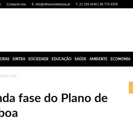
e
Contacte-nos
E. info@olharesdelisboa.pt
T. 21 193 4140 | 96 773 4378
EIRAS
SINTRA
SOCIEDADE
EDUCAÇÃO
SAÚDE
AMBIENTE
ECONOMIA
ancou a se...
da fase do Plano de
boa