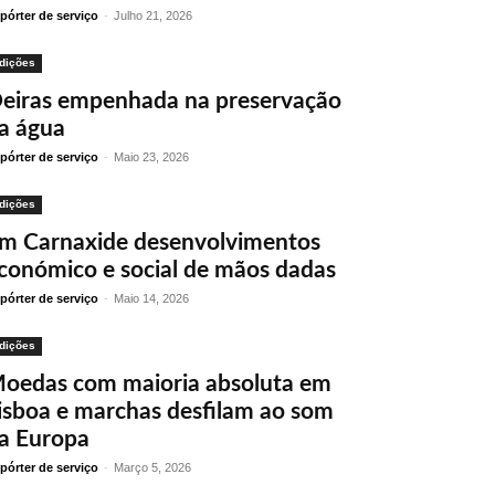
pórter de serviço
-
Julho 21, 2026
dições
eiras empenhada na preservação
a água
pórter de serviço
-
Maio 23, 2026
dições
m Carnaxide desenvolvimentos
conómico e social de mãos dadas
pórter de serviço
-
Maio 14, 2026
dições
oedas com maioria absoluta em
isboa e marchas desfilam ao som
a Europa
pórter de serviço
-
Março 5, 2026