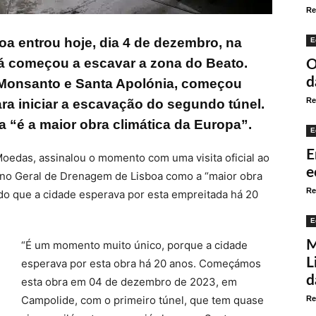
Re
a entrou hoje, dia 4 de dezembro, na
E
já começou a escavar a zona do Beato.
O
d
 Monsanto e Santa Apolónia, começou
Re
ara iniciar a escavação do segundo túnel.
 “é a maior obra climática da Europa”.
E
E
oedas, assinalou o momento com uma visita oficial ao
e
Plano Geral de Drenagem de Lisboa como a “maior obra
Re
do que a cidade esperava por esta empreitada há 20
E
M
“É um momento muito único, porque a cidade
L
esperava por esta obra há 20 anos. Começámos
d
esta obra em 04 de dezembro de 2023, em
Campolide, com o primeiro túnel, que tem quase
Re