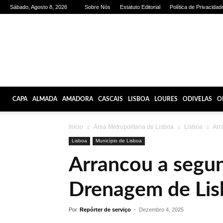
Sábado, Agosto 8, 2026
Sobre Nós
Estatuto Editorial
Política de Privacidad
Olhares
de
Lisboa
CAPA
ALMADA
AMADORA
CASCAIS
LISBOA
LOURES
ODIVELAS
O
Início
Área Metropolitana de Lisboa
Lisboa
Arr
Lisboa
Município de Lisboa
Arrancou a segun
Drenagem de Lis
Por
Repórter de serviço
-
Dezembro 4, 2025