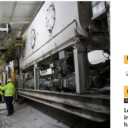
E
L
i
h