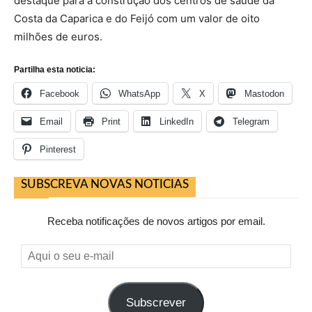
destaque para a construção dos centros de saúde da
Costa da Caparica e do Feijó com um valor de oito
milhões de euros.
Partilha esta noticia:
Facebook
WhatsApp
X
Mastodon
Email
Print
LinkedIn
Telegram
Pinterest
SUBSCREVA NOVAS NOTICIAS
Receba notificações de novos artigos por email.
Aqui
o
seu
Subscrever
e-