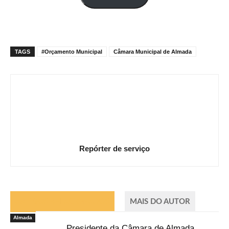
mail
TAGS
#Orçamento Municipal
Câmara Municipal de Almada
Repórter de serviço
ARTIGOS RELACIONADOS
MAIS DO AUTOR
Almada
Presidente da Câmara de Almada