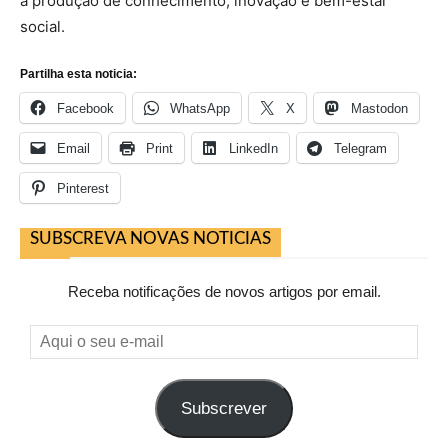
a produção de conhecimento, inovação e bem-estar
social.
Partilha esta noticia:
Facebook
WhatsApp
X
Mastodon
Email
Print
LinkedIn
Telegram
Pinterest
SUBSCREVA NOVAS NOTICIAS
Receba notificações de novos artigos por email.
Aqui
o
seu
Subscrever
e-
mail