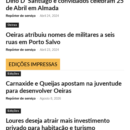
Dino D’ Santiago e convidados celebram 25
de Abril em Almada
Repórter de serviço
-
Abril 24, 2024
Oeiras
Oeiras atríbuiu nomes de militares a seis
ruas em Porto Salvo
Repórter de serviço
-
Abril 23, 2024
EDIÇÕES IMPRESSAS
Edições
Carnaxide e Queijas apostam na juventude
para desenvolver Oeiras
Repórter de serviço
-
Agosto 8, 2026
Edições
Loures deseja atrair mais investimento
privado para habitação e turismo