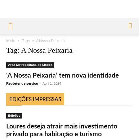
Início
Tags
A Nossa Peixaria
Tag: A Nossa Peixaria
Área Metropolitana de Lisboa
‘A Nossa Peixaria’ tem nova identidade
Repórter de serviço
-
Abril 1, 2024
EDIÇÕES IMPRESSAS
Edições
Loures deseja atrair mais investimento
privado para habitação e turismo