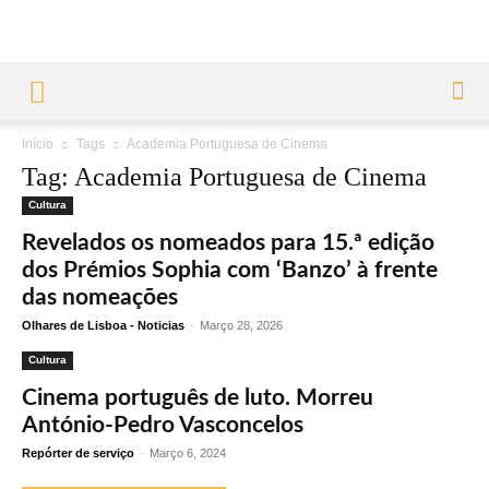
Início
Tags
Academia Portuguesa de Cinema
Tag: Academia Portuguesa de Cinema
Cultura
Revelados os nomeados para 15.ª edição
dos Prémios Sophia com ‘Banzo’ à frente
das nomeações
Olhares de Lisboa - Noticias
-
Março 28, 2026
Cultura
Cinema português de luto. Morreu
António-Pedro Vasconcelos
Repórter de serviço
-
Março 6, 2024