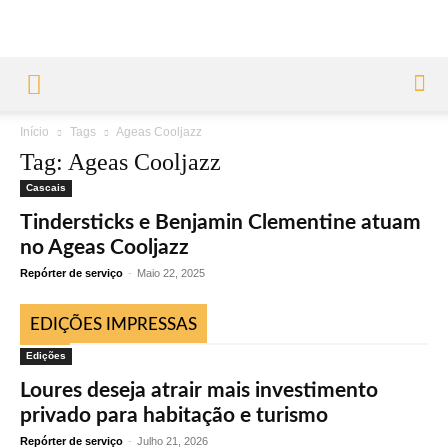
Início
Tags
Ageas Cooljazz
Tag: Ageas Cooljazz
Cascais
Tindersticks e Benjamin Clementine atuam
no Ageas Cooljazz
Repórter de serviço
-
Maio 22, 2025
EDIÇÕES IMPRESSAS
Edições
Loures deseja atrair mais investimento
privado para habitação e turismo
Repórter de serviço
-
Julho 21, 2026