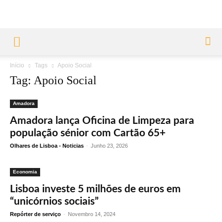
Início
Tags
Apoio Social
Tag: Apoio Social
Amadora
Amadora lança Oficina de Limpeza para
população sénior com Cartão 65+
Olhares de Lisboa - Noticias
-
Junho 23, 2026
Economia
Lisboa investe 5 milhões de euros em
“unicórnios sociais”
Repórter de serviço
-
Novembro 14, 2024