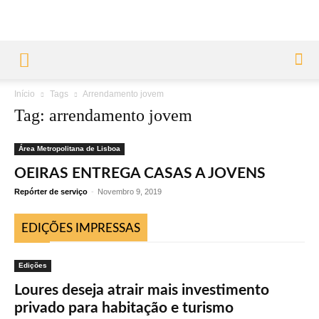
Início
Tags
Arrendamento jovem
Tag: arrendamento jovem
Área Metropolitana de Lisboa
OEIRAS ENTREGA CASAS A JOVENS
Repórter de serviço
-
Novembro 9, 2019
EDIÇÕES IMPRESSAS
Edições
Loures deseja atrair mais investimento
privado para habitação e turismo