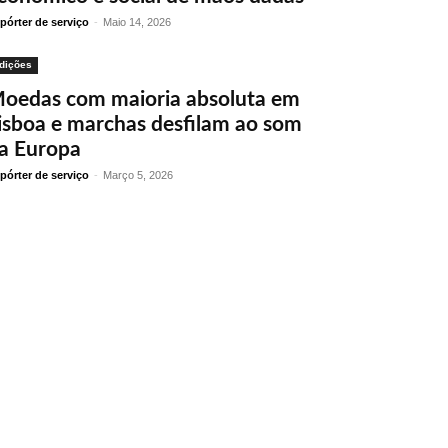
pórter de serviço
-
Maio 14, 2026
dições
oedas com maioria absoluta em
isboa e marchas desfilam ao som
a Europa
pórter de serviço
-
Março 5, 2026