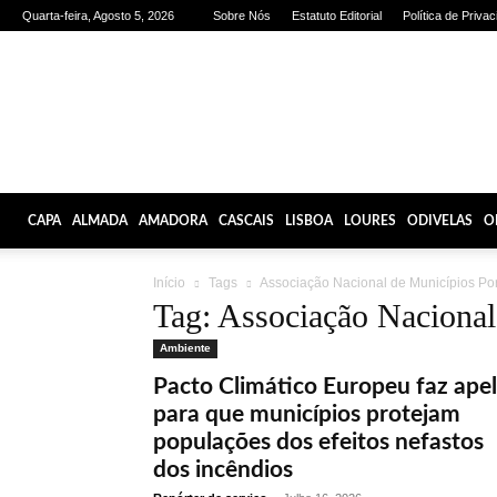
Quarta-feira, Agosto 5, 2026
Sobre Nós
Estatuto Editorial
Política de Priva
Olhares
de
Lisboa
CAPA
ALMADA
AMADORA
CASCAIS
LISBOA
LOURES
ODIVELAS
O
Início
Tags
Associação Nacional de Municípios Po
Tag: Associação Nacional
Ambiente
Pacto Climático Europeu faz ape
para que municípios protejam
populações dos efeitos nefastos
dos incêndios