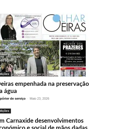
dições
eiras empenhada na preservação
a água
pórter de serviço
-
Maio 23, 2026
dições
m Carnaxide desenvolvimentos
conómico e social de mãos dadas