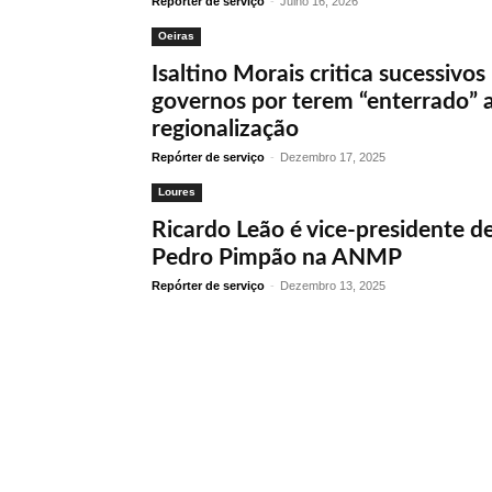
Repórter de serviço
-
Julho 16, 2026
Oeiras
Isaltino Morais critica sucessivos
governos por terem “enterrado” 
regionalização
Repórter de serviço
-
Dezembro 17, 2025
Loures
Ricardo Leão é vice-presidente d
Pedro Pimpão na ANMP
Repórter de serviço
-
Dezembro 13, 2025