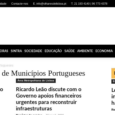
cidade
Contacte-nos
E. info@olharesdelisboa.pt
T. 21 193 4140 | 96 773 4378
EIRAS
SINTRA
SOCIEDADE
EDUCAÇÃO
SAÚDE
AMBIENTE
ECONOMIA
rtugueses
 de Municípios Portugueses
Área Metropolitana de Lisboa
E
lo
Ricardo Leão discute com o
L
Governo apoios financeiros
i
urgentes para reconstruir
h
infraestruturas
Re