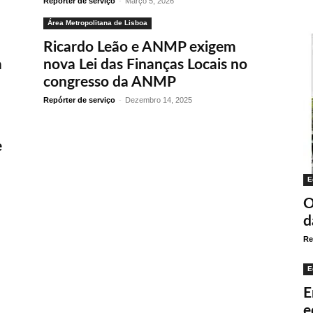
Repórter de serviço
-
Março 5, 2026
Área Metropolitana de Lisboa
Ricardo Leão e ANMP exigem
a
nova Lei das Finanças Locais no
congresso da ANMP
Repórter de serviço
-
Dezembro 14, 2025
e
E
O
d
Re
E
E
e