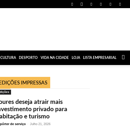
CULTURA
DESPORTO
VIDA NA CIDADE
LOJA
LISTA EMPRESARIAL
EDIÇÕES IMPRESSAS
dições
oures deseja atrair mais
nvestimento privado para
abitação e turismo
pórter de serviço
-
Julho 21, 2026