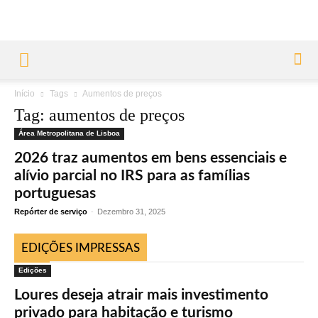
Início
Tags
Aumentos de preços
Tag: aumentos de preços
Área Metropolitana de Lisboa
2026 traz aumentos em bens essenciais e
alívio parcial no IRS para as famílias
portuguesas
Repórter de serviço
-
Dezembro 31, 2025
EDIÇÕES IMPRESSAS
Edições
Loures deseja atrair mais investimento
privado para habitação e turismo