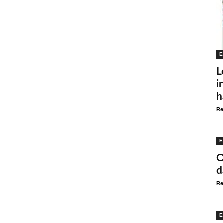
E
L
i
h
Re
E
O
d
Re
E