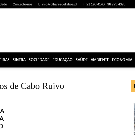
idade
Contacte-nos
E. info@olharesdelisboa.pt
T. 21 193 4140 | 96 773 4378
EIRAS
SINTRA
SOCIEDADE
EDUCAÇÃO
SAÚDE
AMBIENTE
ECONOMIA
ios de Cabo Ruivo
OA
A
O