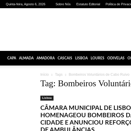
Quinta-feira, Agosto 6, 2026
Sobre Nós
Estatuto Editorial
Política de Privac
Olhares
de
Lisboa
CAPA
ALMADA
AMADORA
CASCAIS
LISBOA
LOURES
ODIVELAS
O
Início
Tags
Bombeiros Voluntários de Cabo Ruivo
Tag: Bombeiros Voluntár
Lisboa
CÂMARA MUNICIPAL DE LISB
HOMENAGEOU BOMBEIROS D
CIDADE E ANUNCIOU REFORÇ
DE AMBULÂNCIAS