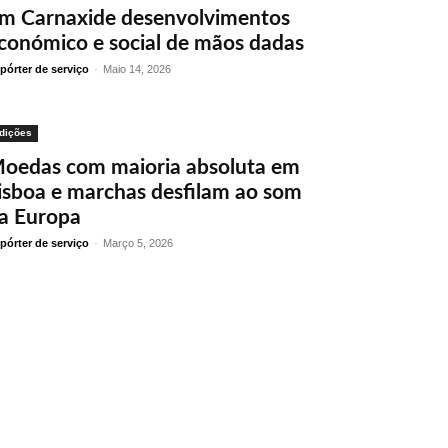
m Carnaxide desenvolvimentos
conómico e social de mãos dadas
pórter de serviço
-
Maio 14, 2026
dições
oedas com maioria absoluta em
isboa e marchas desfilam ao som
a Europa
pórter de serviço
-
Março 5, 2026