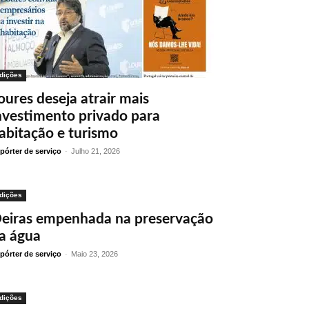
dições
oures deseja atrair mais
nvestimento privado para
abitação e turismo
pórter de serviço
-
Julho 21, 2026
dições
eiras empenhada na preservação
a água
pórter de serviço
-
Maio 23, 2026
dições