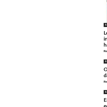
E
L
i
h
Re
E
O
d
Re
E
E
e