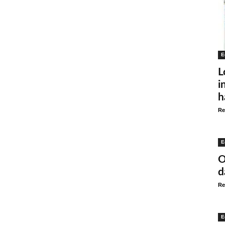
E
L
i
h
Re
E
O
d
Re
E