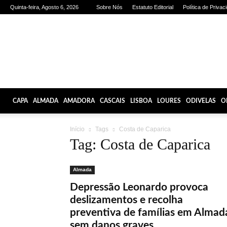
Quinta-feira, Agosto 6, 2026
Sobre Nós
Estatuto Editorial
Política de Privac
Olhares
de
Lisboa
CAPA
ALMADA
AMADORA
CASCAIS
LISBOA
LOURES
ODIVELAS
O
Início
Tags
Costa de Caparica
Tag: Costa de Caparica
Almada
Depressão Leonardo provoca
deslizamentos e recolha
preventiva de famílias em Almad
sem danos graves