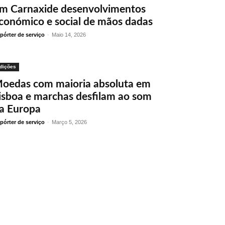
m Carnaxide desenvolvimentos
conómico e social de mãos dadas
pórter de serviço
-
Maio 14, 2026
dições
oedas com maioria absoluta em
isboa e marchas desfilam ao som
a Europa
pórter de serviço
-
Março 5, 2026