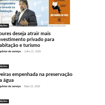
dições
oures deseja atrair mais
nvestimento privado para
abitação e turismo
pórter de serviço
-
Julho 21, 2026
dições
eiras empenhada na preservação
a água
pórter de serviço
-
Maio 23, 2026
dições