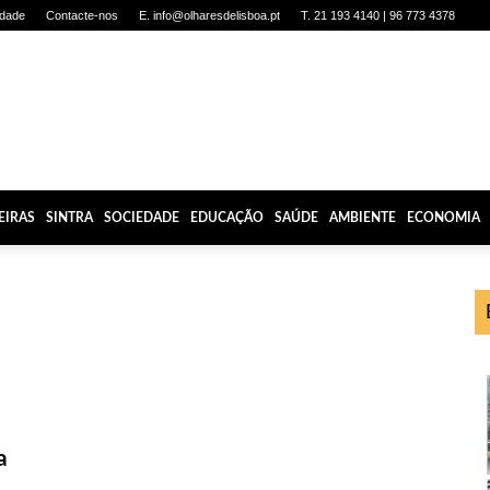
idade
Contacte-nos
E. info@olharesdelisboa.pt
T. 21 193 4140 | 96 773 4378
EIRAS
SINTRA
SOCIEDADE
EDUCAÇÃO
SAÚDE
AMBIENTE
ECONOMIA
a