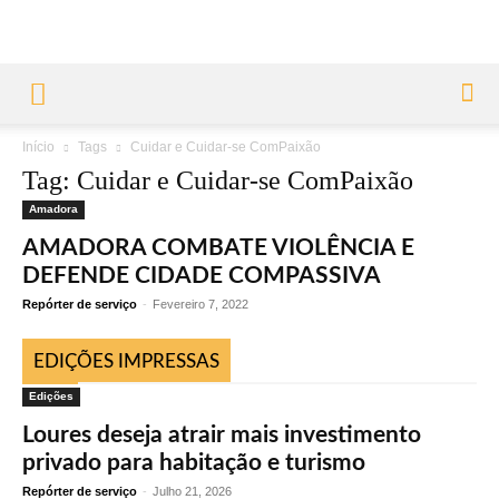
Início
Tags
Cuidar e Cuidar-se ComPaixão
Tag: Cuidar e Cuidar-se ComPaixão
Amadora
AMADORA COMBATE VIOLÊNCIA E
DEFENDE CIDADE COMPASSIVA
Repórter de serviço
-
Fevereiro 7, 2022
EDIÇÕES IMPRESSAS
Edições
Loures deseja atrair mais investimento
privado para habitação e turismo
Repórter de serviço
-
Julho 21, 2026