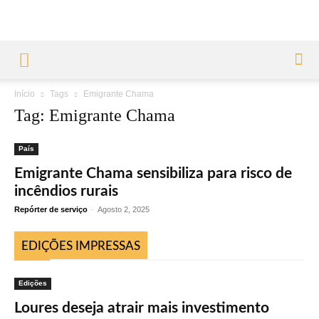
Início
Tags
Emigrante Chama
Tag: Emigrante Chama
País
Emigrante Chama sensibiliza para risco de
incêndios rurais
Repórter de serviço
-
Agosto 2, 2025
EDIÇÕES IMPRESSAS
Edições
Loures deseja atrair mais investimento