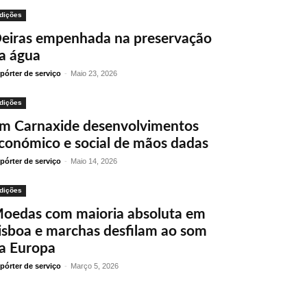
dições
eiras empenhada na preservação
a água
pórter de serviço
-
Maio 23, 2026
dições
m Carnaxide desenvolvimentos
conómico e social de mãos dadas
pórter de serviço
-
Maio 14, 2026
dições
oedas com maioria absoluta em
isboa e marchas desfilam ao som
a Europa
pórter de serviço
-
Março 5, 2026