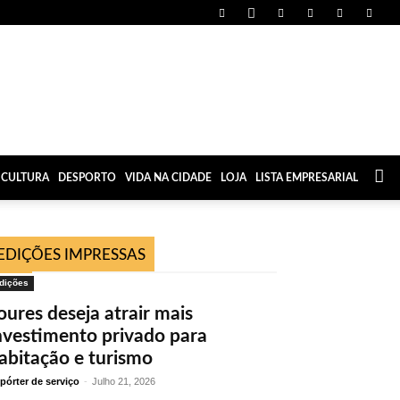
CULTURA
DESPORTO
VIDA NA CIDADE
LOJA
LISTA EMPRESARIAL
EDIÇÕES IMPRESSAS
dições
oures deseja atrair mais
nvestimento privado para
abitação e turismo
pórter de serviço
-
Julho 21, 2026