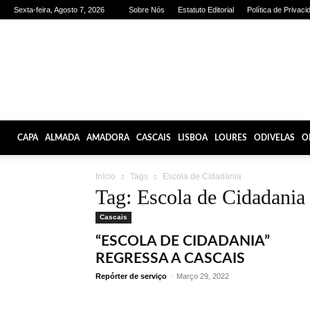
Sexta-feira, Agosto 7, 2026
Sobre Nós
Estatuto Editorial
Política de Privaci
Olhares
de
Lisboa
CAPA
ALMADA
AMADORA
CASCAIS
LISBOA
LOURES
ODIVELAS
O
Início
Tags
Escola de Cidadania
Tag: Escola de Cidadania
Cascais
“ESCOLA DE CIDADANIA”
REGRESSA A CASCAIS
Repórter de serviço
-
Março 29, 2022