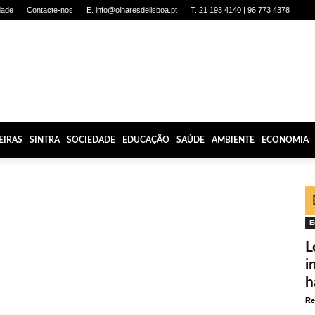
dade
Contacte-nos
E. info@olharesdelisboa.pt
T. 21 193 4140 | 96 773 4378
EIRAS
SINTRA
SOCIEDADE
EDUCAÇÃO
SAÚDE
AMBIENTE
ECONOMIA
E
L
i
h
Re