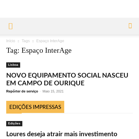
Início
Tags
Espaço InterAge
Tag: Espaço InterAge
Lisboa
NOVO EQUIPAMENTO SOCIAL NASCEU
EM CAMPO DE OURIQUE
Repórter de serviço
-
Maio 15, 2021
EDIÇÕES IMPRESSAS
Edições
Loures deseja atrair mais investimento