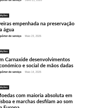
pórter de serviço
-
Julho 21, 2026
dições
eiras empenhada na preservação
a água
pórter de serviço
-
Maio 23, 2026
dições
m Carnaxide desenvolvimentos
conómico e social de mãos dadas
pórter de serviço
-
Maio 14, 2026
dições
oedas com maioria absoluta em
isboa e marchas desfilam ao som
a Europa