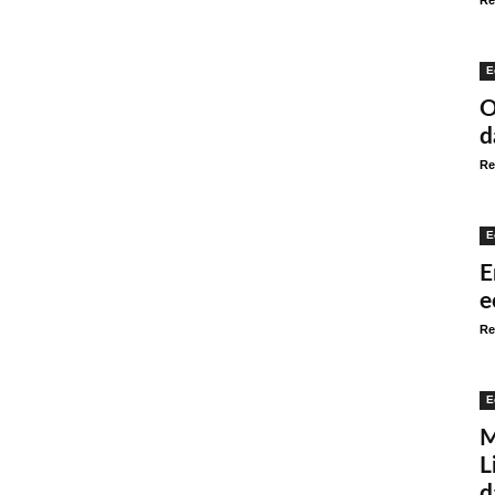
Re
E
O
d
Re
E
E
e
Re
E
M
L
d