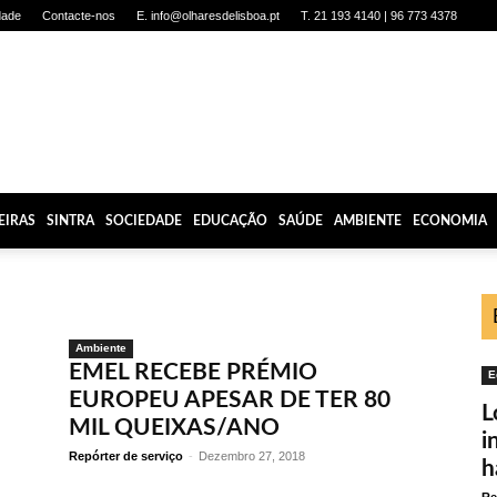
dade
Contacte-nos
E. info@olharesdelisboa.pt
T. 21 193 4140 | 96 773 4378
EIRAS
SINTRA
SOCIEDADE
EDUCAÇÃO
SAÚDE
AMBIENTE
ECONOMIA
Ambiente
EMEL RECEBE PRÉMIO
E
EUROPEU APESAR DE TER 80
L
MIL QUEIXAS/ANO
i
Repórter de serviço
-
Dezembro 27, 2018
h