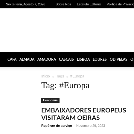
Sexta-feira, Agosto 7, 2026
Sobre Nós
Estatuto Editorial
Política de Privaci
Olhares
de
Lisboa
CAPA
ALMADA
AMADORA
CASCAIS
LISBOA
LOURES
ODIVELAS
O
Início
Tags
#Europa
Tag: #Europa
Economia
EMBAIXADORES EUROPEUS
VISITARAM OEIRAS
Repórter de serviço
-
Novembro 29, 2023