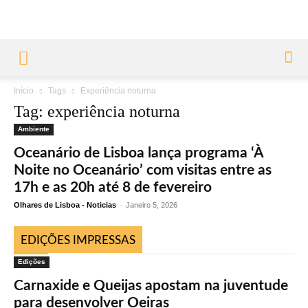
Início
Tags
Experiência noturna
Tag: experiência noturna
Ambiente
Oceanário de Lisboa lança programa ‘À
Noite no Oceanário’ com visitas entre as
17h e as 20h até 8 de fevereiro
Olhares de Lisboa - Noticias
-
Janeiro 5, 2026
EDIÇÕES IMPRESSAS
Edições
Carnaxide e Queijas apostam na juventude
para desenvolver Oeiras