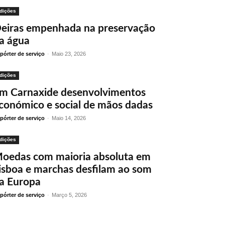
dições
eiras empenhada na preservação
a água
pórter de serviço
-
Maio 23, 2026
dições
m Carnaxide desenvolvimentos
conómico e social de mãos dadas
pórter de serviço
-
Maio 14, 2026
dições
oedas com maioria absoluta em
isboa e marchas desfilam ao som
a Europa
pórter de serviço
-
Março 5, 2026