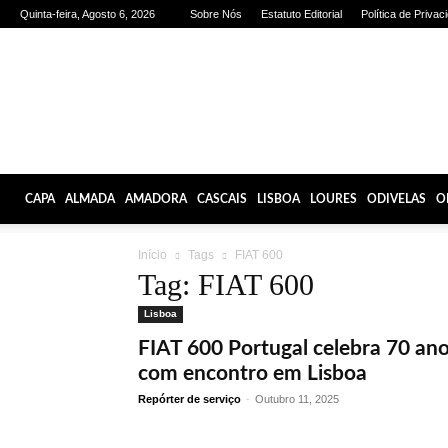
Quinta-feira, Agosto 6, 2026
Sobre Nós
Estatuto Editorial
Política de Privac
Olhares
de
Lisboa
CAPA
ALMADA
AMADORA
CASCAIS
LISBOA
LOURES
ODIVELAS
O
Início
Tags
FIAT 600
Tag: FIAT 600
Lisboa
FIAT 600 Portugal celebra 70 an
com encontro em Lisboa
Repórter de serviço
-
Outubro 11, 2025