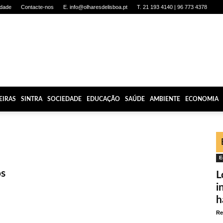
idade
Contacte-nos
E. info@olharesdelisboa.pt
T. 21 193 4140 | 96 773 4378
EIRAS
SINTRA
SOCIEDADE
EDUCAÇÃO
SAÚDE
AMBIENTE
ECONOMIA
E
os
L
i
h
Re