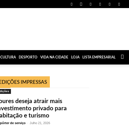
CULTURA
DESPORTO
VIDA NA CIDADE
LOJA
LISTA EMPRESARIAL
EDIÇÕES IMPRESSAS
dições
oures deseja atrair mais
nvestimento privado para
abitação e turismo
pórter de serviço
-
Julho 21, 2026