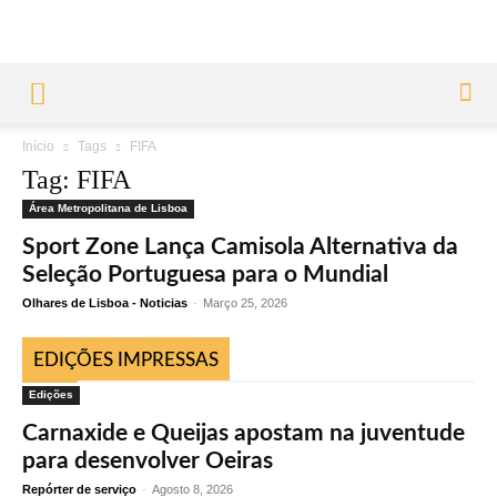
Início
Tags
FIFA
Tag: FIFA
Área Metropolitana de Lisboa
Sport Zone Lança Camisola Alternativa da
Seleção Portuguesa para o Mundial
Olhares de Lisboa - Noticias
-
Março 25, 2026
EDIÇÕES IMPRESSAS
Edições
Carnaxide e Queijas apostam na juventude
para desenvolver Oeiras
Repórter de serviço
-
Agosto 8, 2026