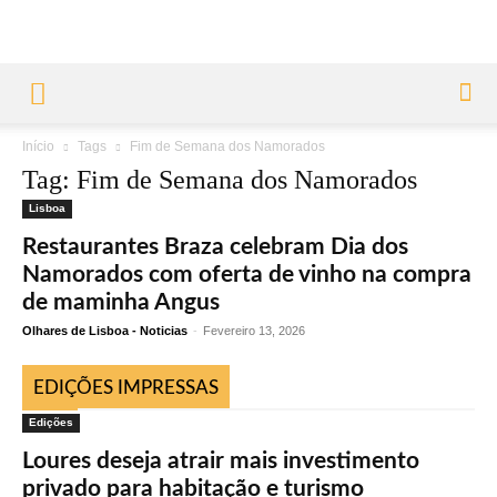
Início
Tags
Fim de Semana dos Namorados
Tag: Fim de Semana dos Namorados
Lisboa
Restaurantes Braza celebram Dia dos
Namorados com oferta de vinho na compra
de maminha Angus
Olhares de Lisboa - Noticias
-
Fevereiro 13, 2026
EDIÇÕES IMPRESSAS
Edições
Loures deseja atrair mais investimento
privado para habitação e turismo