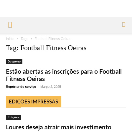
Início
Tags
Football Fitness Oeiras
Tag: Football Fitness Oeiras
Desporto
Estão abertas as inscrições para o Football
Fitness Oeiras
Repórter de serviço
-
Março 2, 2025
EDIÇÕES IMPRESSAS
Edições
Loures deseja atrair mais investimento