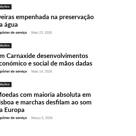
dições
eiras empenhada na preservação
a água
pórter de serviço
-
Maio 23, 2026
dições
m Carnaxide desenvolvimentos
conómico e social de mãos dadas
pórter de serviço
-
Maio 14, 2026
dições
oedas com maioria absoluta em
isboa e marchas desfilam ao som
a Europa
pórter de serviço
-
Março 5, 2026