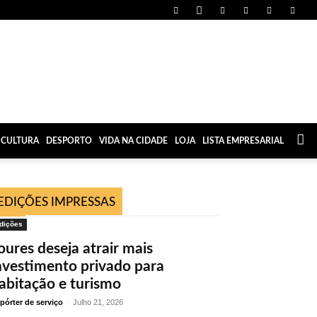
CULTURA
DESPORTO
VIDA NA CIDADE
LOJA
LISTA EMPRESARIAL
EDIÇÕES IMPRESSAS
dições
oures deseja atrair mais
nvestimento privado para
abitação e turismo
pórter de serviço
-
Julho 21, 2026