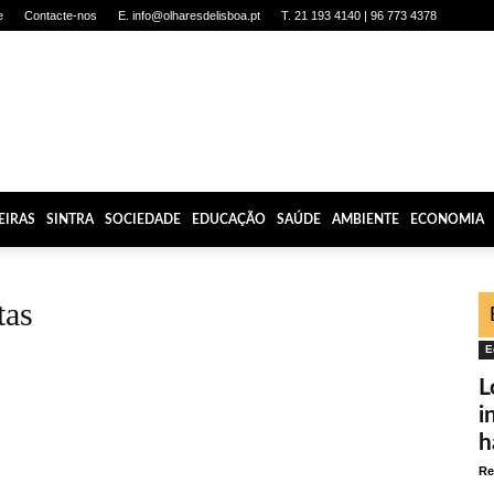
e
Contacte-nos
E. info@olharesdelisboa.pt
T. 21 193 4140 | 96 773 4378
EIRAS
SINTRA
SOCIEDADE
EDUCAÇÃO
SAÚDE
AMBIENTE
ECONOMIA
tas
E
L
i
h
Re