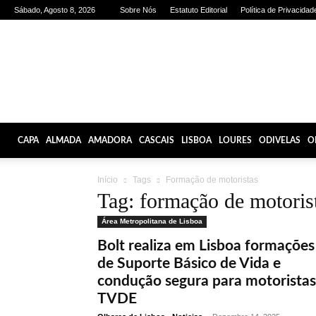
Sábado, Agosto 8, 2026
Sobre Nós
Estatuto Editorial
Política de Privacidad
Olhares
de
Lisboa
CAPA
ALMADA
AMADORA
CASCAIS
LISBOA
LOURES
ODIVELAS
O
Início
Tags
Formação de motoristas
Tag: formação de motoris
Área Metropolitana de Lisboa
Bolt realiza em Lisboa formações
de Suporte Básico de Vida e
condução segura para motoristas
TVDE