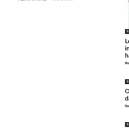
E
L
i
h
Re
E
O
d
Re
E