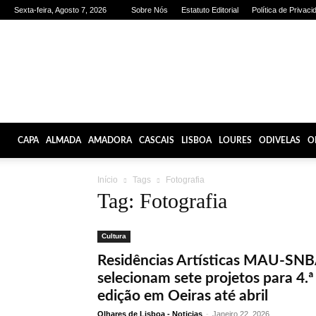
Sexta-feira, Agosto 7, 2026
Sobre Nós
Estatuto Editorial
Política de Privaci
Olhares
de
Lisboa
CAPA
ALMADA
AMADORA
CASCAIS
LISBOA
LOURES
ODIVELAS
O
Início
Tags
Fotografia
Tag: Fotografia
Cultura
Residências Artísticas MAU-SN
selecionam sete projetos para 4.ª
edição em Oeiras até abril
Olhares de Lisboa - Noticias
-
Janeiro 22, 2026