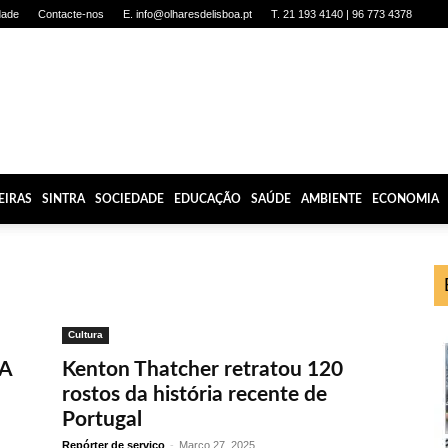
dade
Contacte-nos
E. info@olharesdelisboa.pt
T. 21 193 4140 | 96 773 4378
EIRAS
SINTRA
SOCIEDADE
EDUCAÇÃO
SAÚDE
AMBIENTE
ECONOMIA
Cultura
BA
Kenton Thatcher retratou 120
rostos da história recente de
Portugal
Repórter de serviço
-
Março 27, 2025