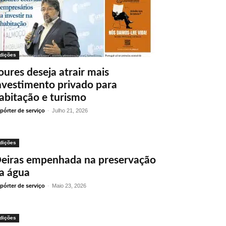
dições
oures deseja atrair mais
nvestimento privado para
abitação e turismo
pórter de serviço
-
Julho 21, 2026
dições
eiras empenhada na preservação
a água
pórter de serviço
-
Maio 23, 2026
dições