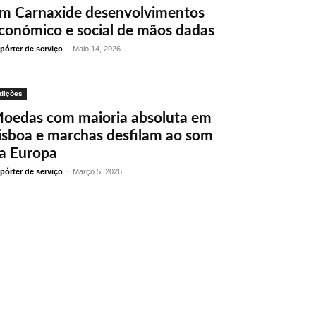
m Carnaxide desenvolvimentos
conómico e social de mãos dadas
pórter de serviço
-
Maio 14, 2026
dições
oedas com maioria absoluta em
isboa e marchas desfilam ao som
a Europa
pórter de serviço
-
Março 5, 2026