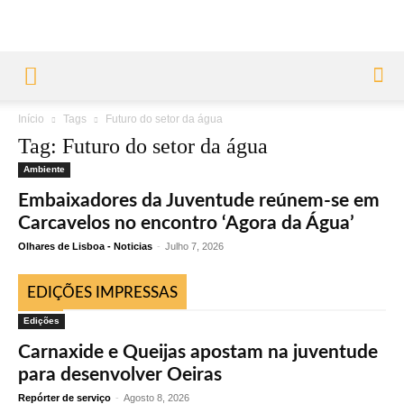
Início
Tags
Futuro do setor da água
Tag: Futuro do setor da água
Ambiente
Embaixadores da Juventude reúnem-se em
Carcavelos no encontro ‘Agora da Água’
Olhares de Lisboa - Noticias
-
Julho 7, 2026
EDIÇÕES IMPRESSAS
Edições
Carnaxide e Queijas apostam na juventude
para desenvolver Oeiras
Repórter de serviço
-
Agosto 8, 2026