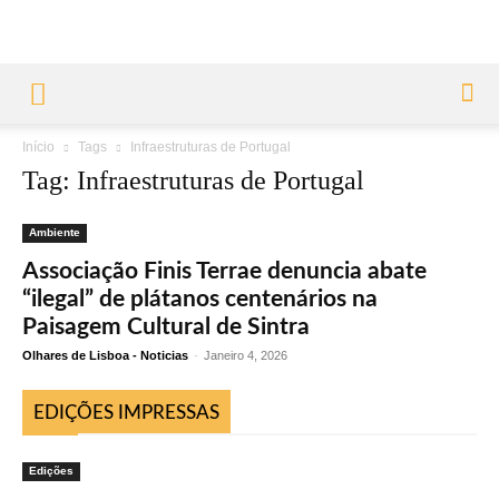
Início
Tags
Infraestruturas de Portugal
Tag: Infraestruturas de Portugal
Ambiente
Associação Finis Terrae denuncia abate
“ilegal” de plátanos centenários na
Paisagem Cultural de Sintra
Olhares de Lisboa - Noticias
-
Janeiro 4, 2026
EDIÇÕES IMPRESSAS
Edições