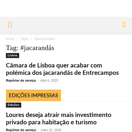
Início
Tags
#jacarandás
Tag: #jacarandás
Lisboa
Câmara de Lisboa quer acabar com
polémica dos jacarandás de Entrecampos
Repórter de serviço
-
Abril 6, 2025
EDIÇÕES IMPRESSAS
Edições
Loures deseja atrair mais investimento
privado para habitação e turismo
Repórter de serviço
-
Julho 21, 2026