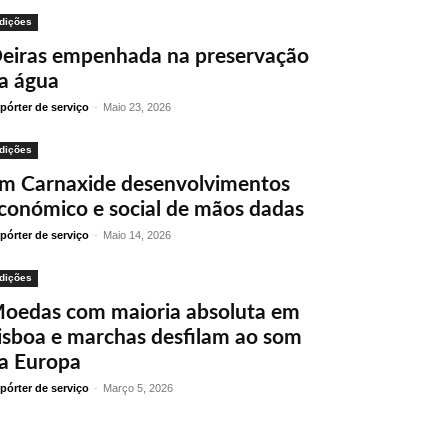
dições
eiras empenhada na preservação
a água
pórter de serviço
-
Maio 23, 2026
dições
m Carnaxide desenvolvimentos
conómico e social de mãos dadas
pórter de serviço
-
Maio 14, 2026
dições
oedas com maioria absoluta em
isboa e marchas desfilam ao som
a Europa
pórter de serviço
-
Março 5, 2026