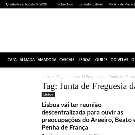
Quinta-feira, Agosto 6, 2026
Sobre Nós
Estatuto Editorial
Política de Privac
Olhares
de
Lisboa
CAPA
ALMADA
AMADORA
CASCAIS
LISBOA
LOURES
ODIVELAS
O
Início
Tags
Junta de Freguesia da Penha de Fran
Tag: Junta de Freguesia 
Lisboa
Lisboa vai ter reunião
descentralizada para ouvir as
preocupações do Areeiro, Beato 
Penha de França