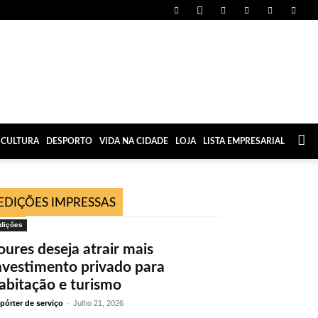
CULTURA
DESPORTO
VIDA NA CIDADE
LOJA
LISTA EMPRESARIAL
EDIÇÕES IMPRESSAS
dições
oures deseja atrair mais
nvestimento privado para
abitação e turismo
pórter de serviço
-
Julho 21, 2026