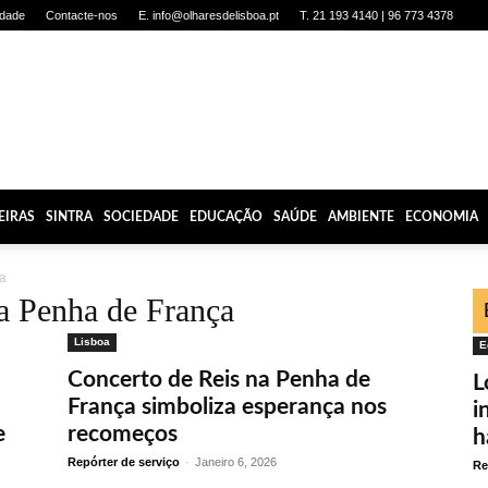
idade
Contacte-nos
E. info@olharesdelisboa.pt
T. 21 193 4140 | 96 773 4378
EIRAS
SINTRA
SOCIEDADE
EDUCAÇÃO
SAÚDE
AMBIENTE
ECONOMIA
ça
da Penha de França
Lisboa
E
Concerto de Reis na Penha de
L
França simboliza esperança nos
i
e
recomeços
h
Repórter de serviço
-
Janeiro 6, 2026
Re