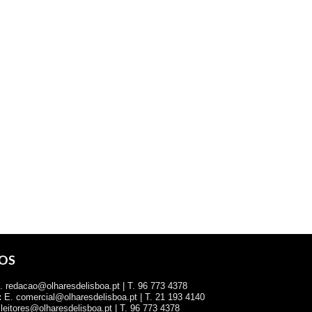
OS
 redacao@olharesdelisboa.pt | T. 96 773 4378
:
E. comercial@olharesdelisboa.pt | T. 21 193 4140
leitores@olharesdelisboa.pt | T. 96 773 4378