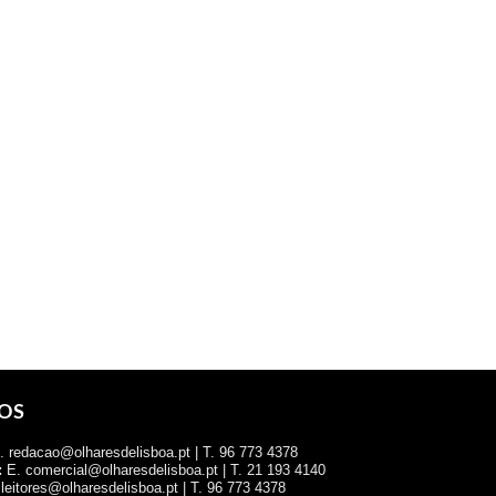
OS
 redacao@olharesdelisboa.pt | T. 96 773 4378
:
E. comercial@olharesdelisboa.pt | T. 21 193 4140
leitores@olharesdelisboa.pt | T. 96 773 4378