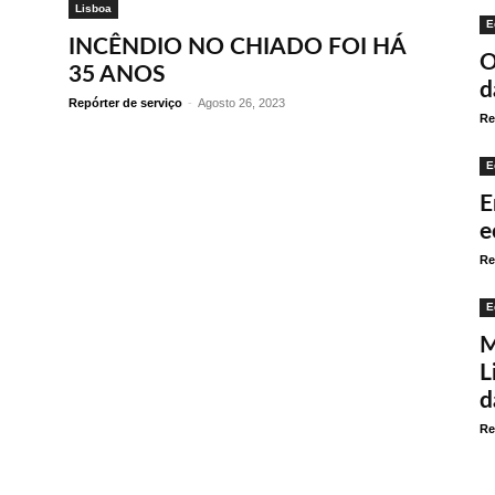
Lisboa
E
INCÊNDIO NO CHIADO FOI HÁ
O
35 ANOS
d
Repórter de serviço
-
Agosto 26, 2023
Re
E
E
e
Re
E
M
L
d
Re