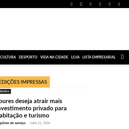
CULTURA
DESPORTO
VIDA NA CIDADE
LOJA
LISTA EMPRESARIAL
EDIÇÕES IMPRESSAS
dições
oures deseja atrair mais
nvestimento privado para
abitação e turismo
pórter de serviço
-
Julho 21, 2026