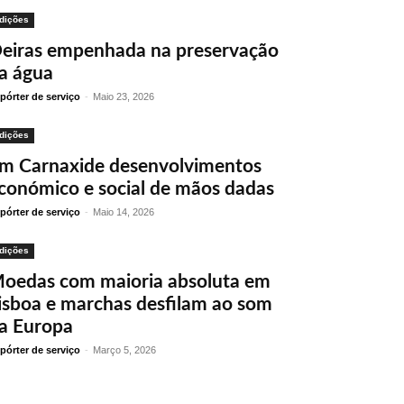
dições
eiras empenhada na preservação
a água
pórter de serviço
-
Maio 23, 2026
dições
m Carnaxide desenvolvimentos
conómico e social de mãos dadas
pórter de serviço
-
Maio 14, 2026
dições
oedas com maioria absoluta em
isboa e marchas desfilam ao som
a Europa
pórter de serviço
-
Março 5, 2026