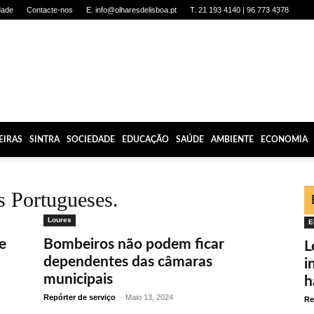
dade
Contacte-nos
E. info@olharesdelisboa.pt
T. 21 193 4140 | 96 773 4378
EIRAS
SINTRA
SOCIEDADE
EDUCAÇÃO
SAÚDE
AMBIENTE
ECONOMIA
s Portugueses.
Loures
E
e
Bombeiros não podem ficar
L
dependentes das câmaras
i
municipais
h
Repórter de serviço
-
Maio 13, 2024
Re