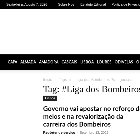
Sexta-feira, Agosto 7, 2026
Sobre Nós
Estatuto Editorial
Política de Privaci
Olhares
de
Lisboa
CAPA
ALMADA
AMADORA
CASCAIS
LISBOA
LOURES
ODIVELAS
O
Início
Tags
#Liga dos Bombeiros Portugueses.
Tag: #Liga dos Bombeiro
Lisboa
Governo vai apostar no reforço d
meios e na revalorização da
carreira dos Bombeiros
Repórter de serviço
-
Setembro 13, 2025