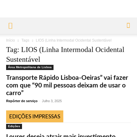
Início
Tags
LIOS (Linha Intermodal Ocidental Sustentável
Tag: LIOS (Linha Intermodal Ocidental
Sustentável
Área Metropolitana de Lisboa
Transporte Rápido Lisboa-Oeiras” vai fazer
com que “90 mil pessoas deixam de usar o
carro”
Repórter de serviço
-
Julho 3, 2025
EDIÇÕES IMPRESSAS
Edições
Loures deseja atrair mais investimento