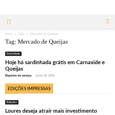
Início
Tags
Mercado de Queijas
Tag: Mercado de Queijas
Sociedade
Hoje há sardinhada grátis em Carnaxide e
Queijas
Repórter de serviço
-
Junho 29, 2024
EDIÇÕES IMPRESSAS
Edições
Loures deseja atrair mais investimento